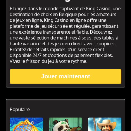
Plongez dans le monde captivant de King Casino, une
destination de choix en Belgique pour les amateurs
de jeux en ligne. King Casino en ligne offre une
plateforme de jeu sécurisée et régulée, garantissant
une expérience transparente et fiable. Découvrez
une vaste sélection de machines à sous, des tables à
haute variance et des jeux en direct avec croupiers.
Profitez de retraits rapides, d’un service client
disponible 24/7 et d’options de paiement flexibles.
Vivez le frisson du jeu à votre rythme.
Jouer maintenant
Populaire