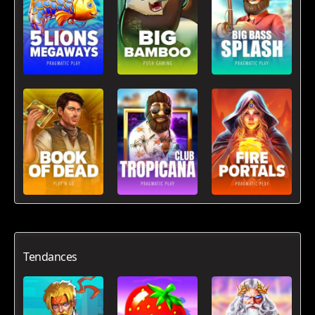
Tendances