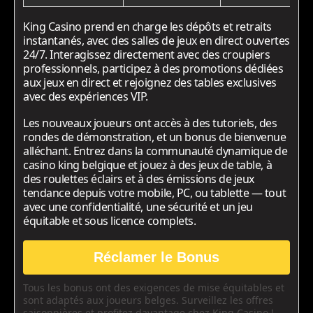
King Casino prend en charge les dépôts et retraits
instantanés, avec des salles de jeux en direct ouvertes
24/7. Interagissez directement avec des croupiers
professionnels, participez à des promotions dédiées
aux jeux en direct et rejoignez des tables exclusives
avec des expériences VIP.
Les nouveaux joueurs ont accès à des tutoriels, des
rondes de démonstration, et un bonus de bienvenue
alléchant. Entrez dans la communauté dynamique de
casino king belgique et jouez à des jeux de table, à
des roulettes éclairs et à des émissions de jeux
tendance depuis votre mobile, PC, ou tablette — tout
avec une confidentialité, une sécurité et un jeu
équitable et sous licence complets.
Réclamer le Bonus
Tous les bonus ont des exigences de mise équitables et
sont adaptés aux joueurs belges. Surveillez les offres
saisonnières et profitez davantage chez King Casino !