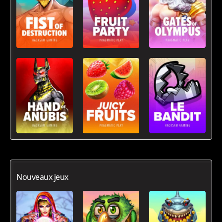
Nouveaux jeux