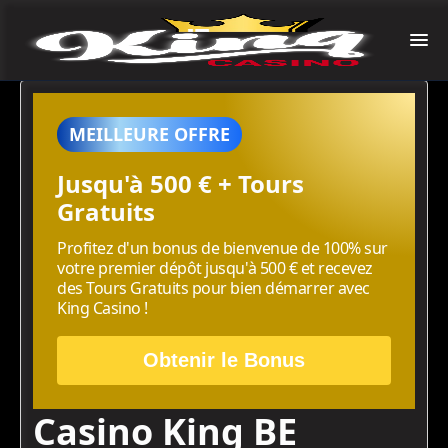
MEILLEURE OFFRE
Jusqu'à 500 € + Tours
Gratuits
Profitez d'un bonus de bienvenue de 100% sur
votre premier dépôt jusqu'à 500 € et recevez
des Tours Gratuits pour bien démarrer avec
King Casino !
Obtenir le Bonus
Casino King BE