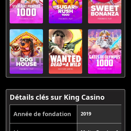
Détails clés sur King Casino
Année de fondation
2019