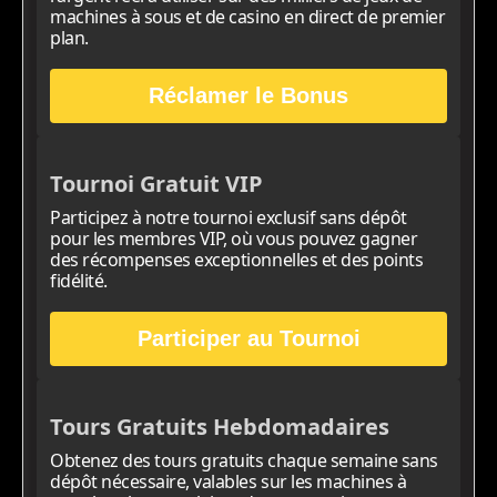
machines à sous et de casino en direct de premier
plan.
Réclamer le Bonus
Tournoi Gratuit VIP
Participez à notre tournoi exclusif sans dépôt
pour les membres VIP, où vous pouvez gagner
des récompenses exceptionnelles et des points
fidélité.
Participer au Tournoi
Tours Gratuits Hebdomadaires
Obtenez des tours gratuits chaque semaine sans
dépôt nécessaire, valables sur les machines à