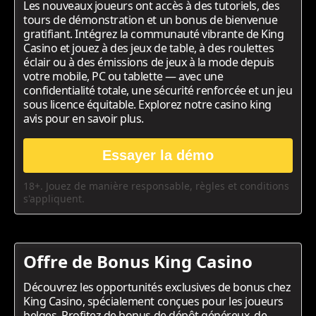
Les nouveaux joueurs ont accès à des tutoriels, des
tours de démonstration et un bonus de bienvenue
gratifiant. Intégrez la communauté vibrante de King
Casino et jouez à des jeux de table, à des roulettes
éclair ou à des émissions de jeux à la mode depuis
votre mobile, PC ou tablette — avec une
confidentialité totale, une sécurité renforcée et un jeu
sous licence équitable. Explorez notre casino king
avis pour en savoir plus.
Essayer la démo
18+. Jouez de manière responsable, règles et conditions
s'appliquent.
Offre de Bonus King Casino
Découvrez les opportunités exclusives de bonus chez
King Casino, spécialement conçues pour les joueurs
belges. Profitez de bonus de dépôt généreux, de