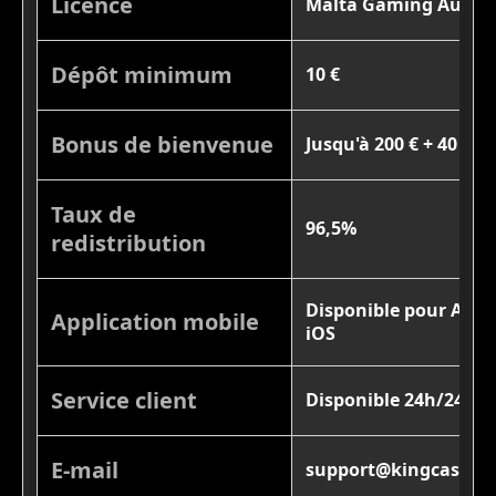
Licence
Malta Gaming Author
Dépôt minimum
10 €
Bonus de bienvenue
Jusqu'à 200 € + 40 Fre
Taux de
96,5%
redistribution
Disponible pour Andr
Application mobile
iOS
Service client
Disponible 24h/24 et 
E-mail
support@kingcasino