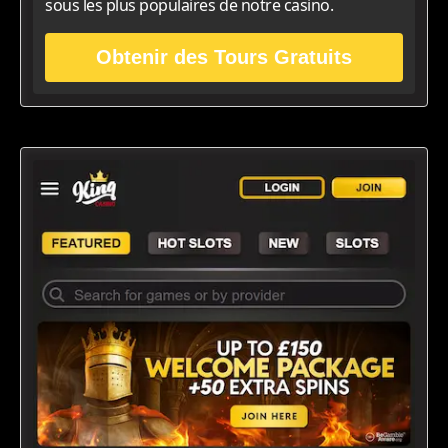
sous les plus populaires de notre casino.
Obtenir des Tours Gratuits