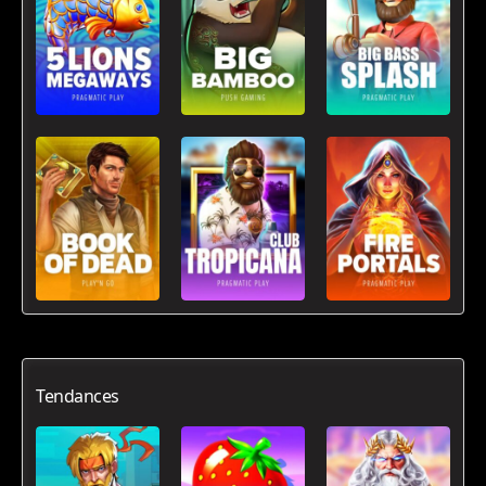
Tendances