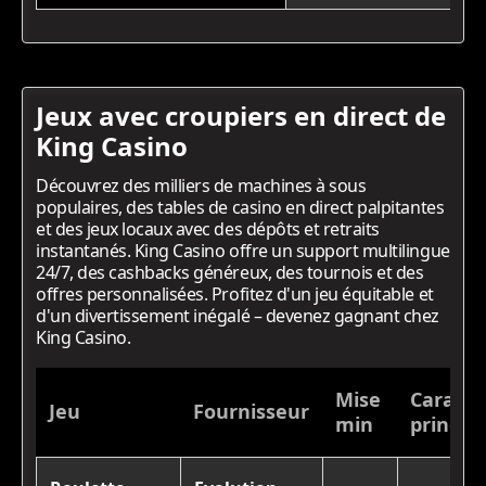
Jeux avec croupiers en direct de
King Casino
Découvrez des milliers de machines à sous
populaires, des tables de casino en direct palpitantes
et des jeux locaux avec des dépôts et retraits
instantanés. King Casino offre un support multilingue
24/7, des cashbacks généreux, des tournois et des
offres personnalisées. Profitez d'un jeu équitable et
d'un divertissement inégalé – devenez gagnant chez
King Casino.
Mise
Caracté
Jeu
Fournisseur
min
princip