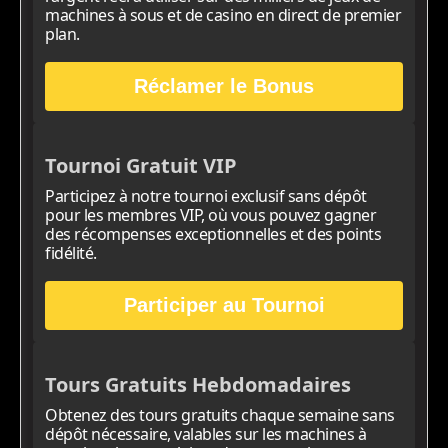
machines à sous et de casino en direct de premier
plan.
Réclamer le Bonus
Tournoi Gratuit VIP
Participez à notre tournoi exclusif sans dépôt
pour les membres VIP, où vous pouvez gagner
des récompenses exceptionnelles et des points
fidélité.
Participer au Tournoi
Tours Gratuits Hebdomadaires
Obtenez des tours gratuits chaque semaine sans
dépôt nécessaire, valables sur les machines à