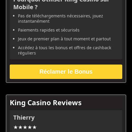
Mobile ?
Pas de téléchargements nécessaires, jouez
instantanément
Paiements rapides et sécurisés
Jeux de premier plan à tout moment et partout
Accédez à tous les bonus et offres de cashback
réguliers
Réclamer le Bonus
King Casino Reviews
Thierry
★
★
★
★
★