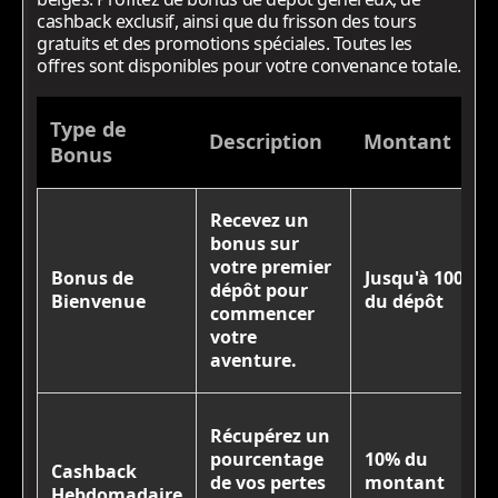
cashback exclusif, ainsi que du frisson des tours
gratuits et des promotions spéciales. Toutes les
offres sont disponibles pour votre convenance totale.
Type de
Description
Montant
Bonus
Recevez un
bonus sur
votre premier
Bonus de
Jusqu'à 100%
dépôt pour
Bienvenue
du dépôt
commencer
votre
aventure.
Récupérez un
pourcentage
10% du
Cashback
de vos pertes
montant
Hebdomadaire